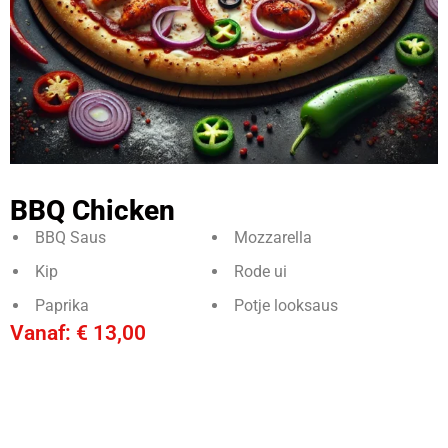
BBQ Chicken
BBQ Saus
Mozzarella
Kip
Rode ui
Paprika
Potje looksaus
Vanaf:
€
13,00