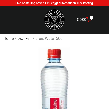
Elke bestelling boven €12 krijgt automatisch 10% korting.
0
€
0,00
Home
/
Dranken
/ Bruis Water 50cl