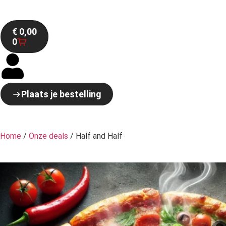
€
0,00
0
Plaats je bestelling
Home
/
Onze deals
/ Half and Half