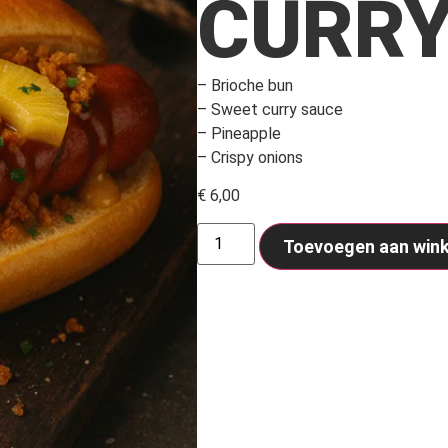
CURR
– Brioche bun
– Sweet curry sauce
– Pineapple
– Crispy onions
€
6,00
Toevoegen aan win