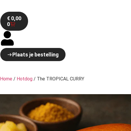
€
0,00
0
Plaats je bestelling
Home
/
Hotdog
/ The TROPICAL CURRY